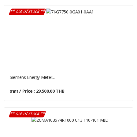
** out of stock **
Siemens Energy Meter...
ราคา / Price : 29,500.00 THB
** out of stock **