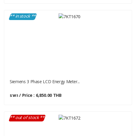
** in stock **
Siemens 3 Phase LCD Energy Meter...
ราคา / Price : 6,850.00 THB
** out of stock **