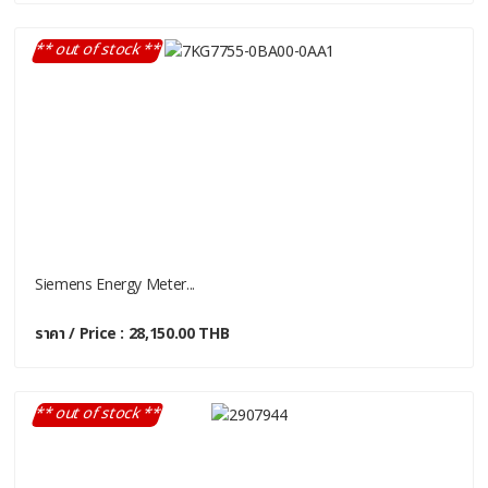
** out of stock **
Siemens Energy Meter...
ราคา / Price : 28,150.00 THB
** out of stock **