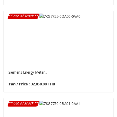
** out of stock **
Siemens Energy Meter...
ราคา / Price : 32,050.00 THB
** out of stock **