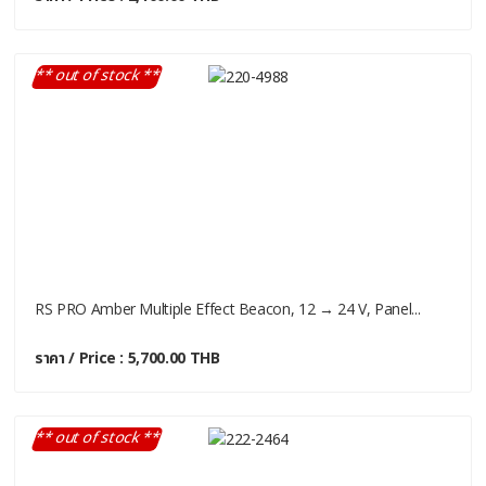
** out of stock **
RS PRO Amber Multiple Effect Beacon, 12 → 24 V, Panel...
ราคา / Price : 5,700.00 THB
** out of stock **