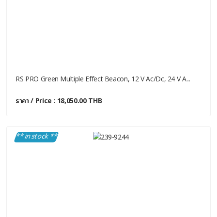
RS PRO Green Multiple Effect Beacon, 12 V Ac/dc, 24 V A...
ราคา / Price : 18,050.00 THB
** in stock **