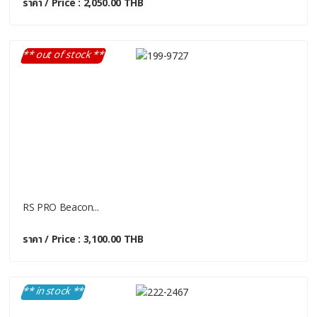
ราคา / Price : 2,050.00 THB
** out of stock **
RS PRO Beacon...
ราคา / Price : 3,100.00 THB
** in stock **