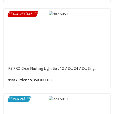
** out of stock **
RS PRO Clear Flashing Light Bar, 12 V Dc, 24 V Dc, Sing...
ราคา / Price : 5,350.00 THB
** in stock **