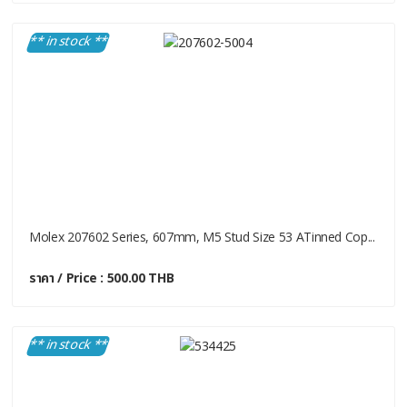
** in stock **
Molex 207602 Series, 607mm, M5 Stud Size 53 ATinned Cop...
ราคา / Price : 500.00 THB
** in stock **