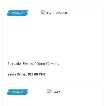
** in stock **
Schneider Electric, 200mm50 Mm²...
ราคา / Price : 925.00 THB
** in stock **