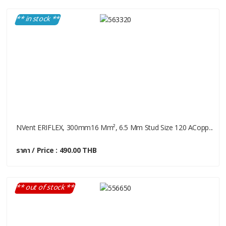
** in stock **
NVent ERIFLEX, 300mm16 Mm², 6.5 Mm Stud Size 120 ACopp...
ราคา / Price : 490.00 THB
** out of stock **