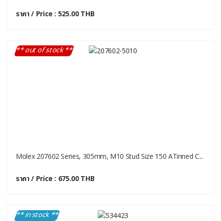
ราคา / Price : 525.00 THB
** out of stock **
Molex 207602 Series, 305mm, M10 Stud Size 150 ATinned C...
ราคา / Price : 675.00 THB
** in stock **