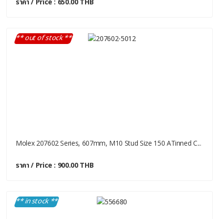
ราคา / Price : 650.00 THB
** out of stock **
Molex 207602 Series, 607mm, M10 Stud Size 150 ATinned C...
ราคา / Price : 900.00 THB
** in stock **