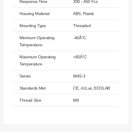
Response Time
300 - 450 Î¼s
Housing Material
ABS, Plastic
Mounting Type
Threaded
Minimum Operating
-40Â°C
Temperature
Maximum Operating
+60Â°C
Temperature
Series
W4S-3
Standards Met
CE, cULus, ECOLAB
Thread Size
M8