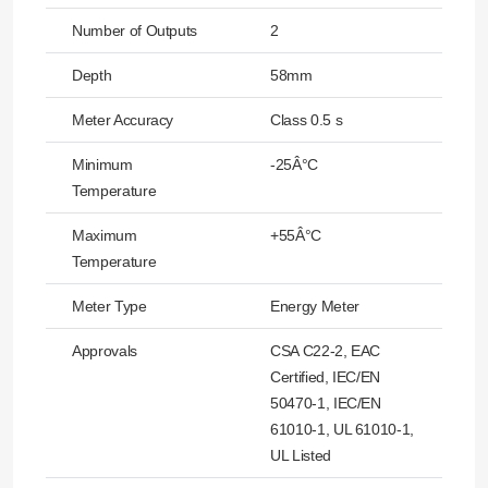
Number of Outputs
2
Depth
58mm
Meter Accuracy
Class 0.5 s
Minimum
-25Â°C
Temperature
Maximum
+55Â°C
Temperature
Meter Type
Energy Meter
Approvals
CSA C22-2, EAC
Certified, IEC/EN
50470-1, IEC/EN
61010-1, UL 61010-1,
UL Listed