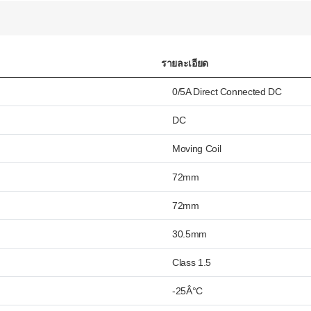
รายละเอียด
0/5A Direct Connected DC
DC
Moving Coil
72mm
72mm
30.5mm
Class 1.5
-25Â°C