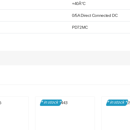
+40Â°C
0/5A Direct Connected DC
PD72MC
* in stock *
* in stock *