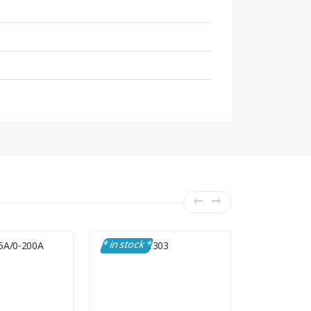
* in stock *
* in stock 