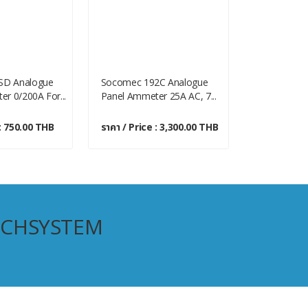
D Analogue
Socomec 192C Analogue
Murata Pow
r 0/200A For...
Panel Ammeter 25A AC, 7...
Digital Amme
 : 750.00 THB
ราคา / Price : 3,300.00 THB
ราคา / Pric
ECHSYSTEM