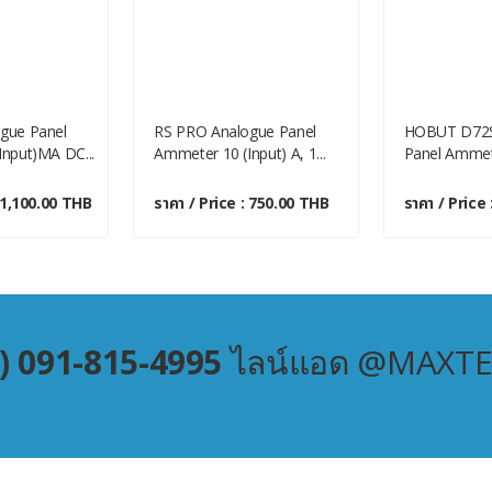
gue Panel
RS PRO Analogue Panel
HOBUT D72S
nput)mA DC...
Ammeter 10 (Input) A, 1...
Panel Ammete
: 1,100.00 THB
ราคา / Price : 750.00 THB
ราคา / Price
) 091-815-4995
ไลน์แอด @MAXT