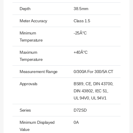
Depth
38.5mm
Meter Accuracy
Class 1.5
Minimum
-25Â°C
Temperature
Maximum
+40Â°C
Temperature
Measurement Range
0/300A For 300/5A CT
Approvals
BS89, CE, DIN 43700,
DIN 43802, IEC 51,
UL 94V0, UL 94V1
Series
D72SD
Minimum Displayed
0A
Value